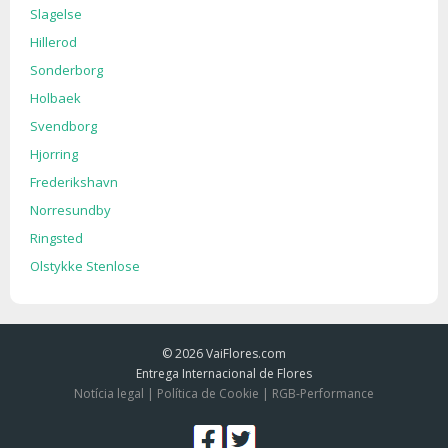
Slagelse
Hillerod
Sonderborg
Holbaek
Svendborg
Hjorring
Frederikshavn
Norresundby
Ringsted
Olstykke Stenlose
© 2026
VaiFlores.com
Entrega Internacional de Flores
Notícia legal
|
Política de Cookie
|
RGB-Performance