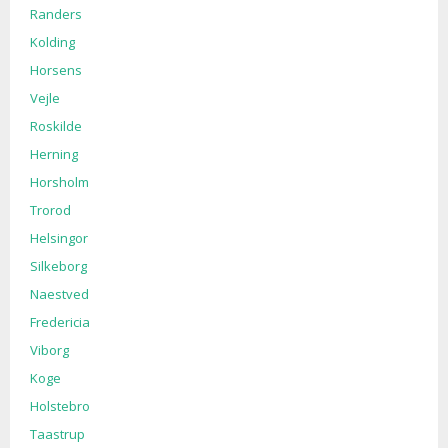
Randers
Kolding
Horsens
Vejle
Roskilde
Herning
Horsholm
Trorod
Helsingor
Silkeborg
Naestved
Fredericia
Viborg
Koge
Holstebro
Taastrup