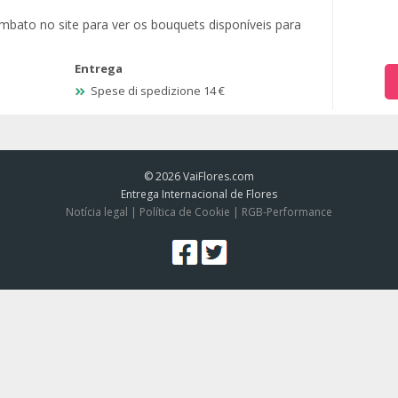
mbato no site para ver os bouquets disponíveis para
Entrega
Spese di spedizione 14 €
© 2026
VaiFlores.com
Entrega Internacional de Flores
Notícia legal
|
Política de Cookie
|
RGB-Performance