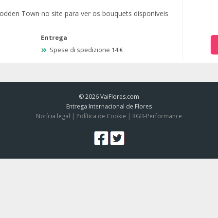
odden Town no site para ver os bouquets disponíveis
Entrega
Spese di spedizione 14 €
© 2026
VaiFlores.com
Entrega Internacional de Flores
Notícia legal
|
Política de Cookie
|
RGB-Performance