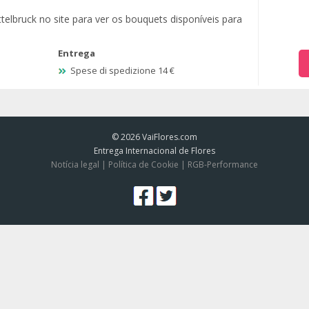
telbruck no site para ver os bouquets disponíveis para
Entrega
Spese di spedizione 14 €
© 2026
VaiFlores.com
Entrega Internacional de Flores
Notícia legal
|
Política de Cookie
|
RGB-Performance